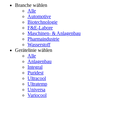
Branche wählen
Alle
Automotive
Biotechnologie
F&E-Labore
Maschinen- & Anlagenbau
Pharmaindustrie
Wasserstoff
Gerätelinie wählen
Alle
Anlagenbau
Integral
Puridest
Ultracool
Ultratemp
Universa
Variocool