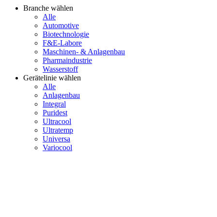
Branche wählen
Alle
Automotive
Biotechnologie
F&E-Labore
Maschinen- & Anlagenbau
Pharmaindustrie
Wasserstoff
Gerätelinie wählen
Alle
Anlagenbau
Integral
Puridest
Ultracool
Ultratemp
Universa
Variocool